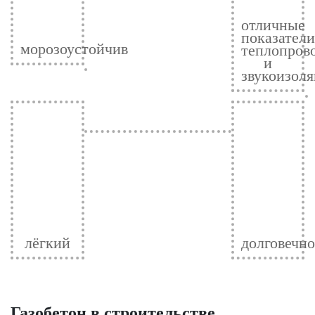
отличные
показатели
морозоустойчив
теплопров
и
звукоизол
лёгкий
долговечно
Газобетон в строительстве