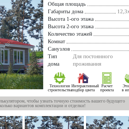
Общая площадь
Габариты дома
12,3
Высота 1-ого этажа
Высота 2-ого этажа
Количество этажей
Комнат
Санузлов
Тип
Для постоянного
дома
проживания
Технология
Интерактивный
Расчет
Это
строительства
подбор цвета
проекта
в и
лькулятором, чтобы узнать точную стоимость вашего будущего
сколько вариантов комплектации и отделки!