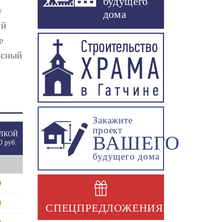
будущего
у
дома
ий
е
асный
Закажите
проект
ЛКОЙ
ВАШЕГО
0 руб.
будущего дома
СПЕЦПРЕДЛОЖЕНИЯ