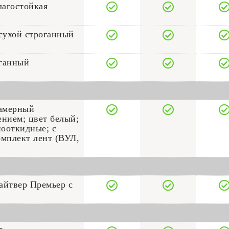
лагостойкая
сухой строганный
оганный
камерный
ением; цвет белый;
нооткидные; с
мплект лент (ВУЛ,
айтвер Премьер с