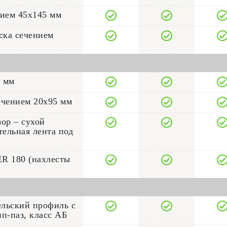
нием 45x145 мм
оска сечением
5 мм
ечением 20x95 мм
ор – сухой
тельная лента под
R 180 (нахлесты
ельский профиль с
п-паз, класс АБ