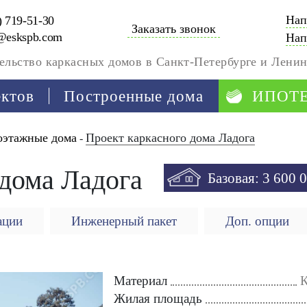
Нап
) 719-51-30
Заказать звонок
@eskspb.com
Нап
ельство каркасных домов в Санкт-Петербурге и Ленин
ектов
Построенные дома
ИПОТ
оэтажные дома
Проект каркасного дома Ладога
-
 дома Ладога
Базовая: 3 600 0
ации
Инженерный пакет
Доп. опции
Материал
К
Жилая площадь