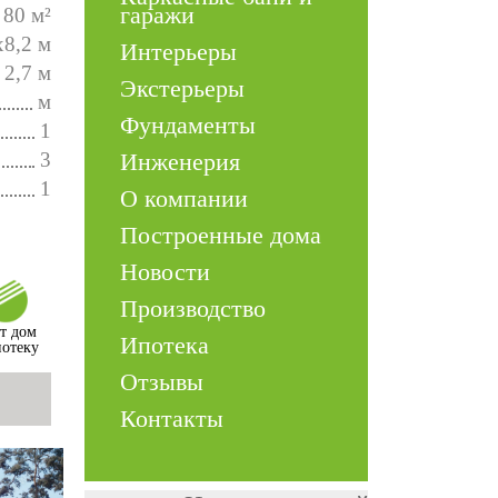
гаражи
80 м²
х8,2 м
Интерьеры
2,7 м
Экстерьеры
м
Фундаменты
1
3
Инженерия
1
О компании
Построенные дома
Новости
Производство
т дом
Ипотека
потеку
Отзывы
Контакты