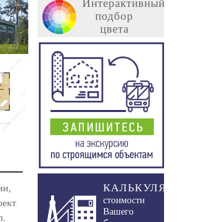
Интерактивный
подбор
цвета
КАЛЬКУЛЯТОР
ии,
стоимости
оект
Вашего
л.