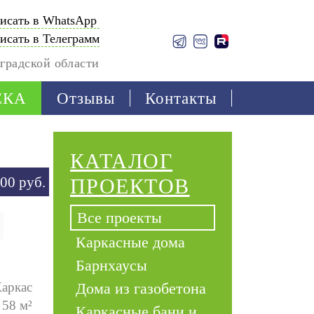
исать в WhatsApp
исать в Телеграмм
градской области
ЕКА
Отзывы
Контакты
КАТАЛОГ
00 руб.
ПРОЕКТОВ
Все проекты
Каркасные дома
Барнхаусы
аркас
Дома из газобетона
58 м²
Каркасные бани и 