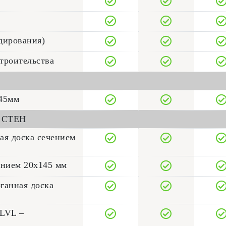
адирования)
троительства
145мм
 СТЕН
ая доска сечением
ением 20x145 мм
ганная доска
 LVL –