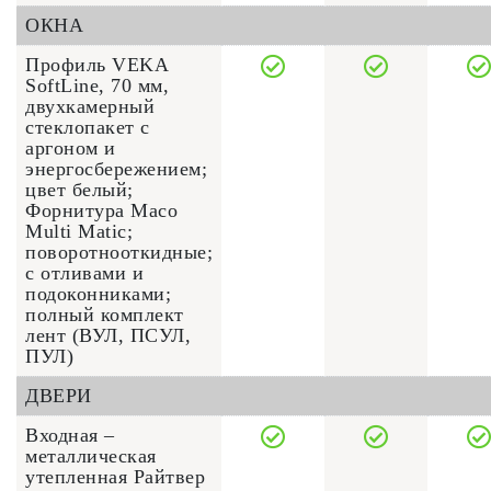
ОКНА
Профиль VEKA
SoftLine, 70 мм,
двухкамерный
стеклопакет с
аргоном и
энергосбережением;
цвет белый;
Форнитура Maco
Multi Matic;
поворотнооткидные;
с отливами и
подоконниками;
полный комплект
лент (ВУЛ, ПСУЛ,
ПУЛ)
ДВЕРИ
Входная –
металлическая
утепленная Райтвер