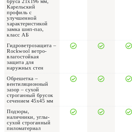
бруса 21х196 мм,
Карельский
профиль с
улучшенной
характеристикой
замка шип-паз,
класс АБ
Гидроветрозащита –
Rockwool ветро-
влагостойкая
защита для
наружных стен
Обрешетка –
вентиляционный
зазор – сухой
строганный брусок
сечением 45x45 мм
Подзоры,
наличники, углы-
сухой строганный
пиломатериал