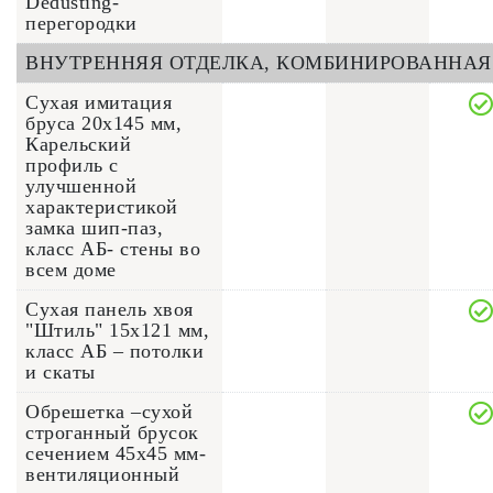
Dedusting-
перегородки
ВНУТРЕННЯЯ ОТДЕЛКА, КОМБИНИРОВАННАЯ
Сухая имитация
бруса 20х145 мм,
Карельский
профиль с
улучшенной
характеристикой
замка шип-паз,
класс АБ- стены во
всем доме
Сухая панель хвоя
"Штиль" 15x121 мм,
класс АБ – потолки
и скаты
Обрешетка –сухой
строганный брусок
сечением 45x45 мм-
вентиляционный