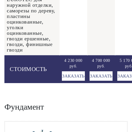
наружной отделки,
саморезы по дереву,
пластины
оцинкованные,
уголки
оцинкованные,
гвозди ершенные,
гвозди, финишные
гвозди
4 230 000
4 700 000
5 170 
руб.
руб.
руб
СТОИМОСТЬ
ЗАКАЗАТЬ
ЗАКАЗАТЬ
ЗАКАЗ
Фундамент