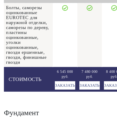
Болты, саморезы
оцинкованные
EUROTEC для
наружной отделки,
саморезы по дереву,
пластины
оцинкованные,
уголки
оцинкованные,
гвозди ершенные,
гвозди, финишные
гвозди
6 545 000
7 480 000
8 400 
руб.
руб.
руб
СТОИМОСТЬ
ЗАКАЗАТЬ
ЗАКАЗАТЬ
ЗАКАЗ
Фундамент