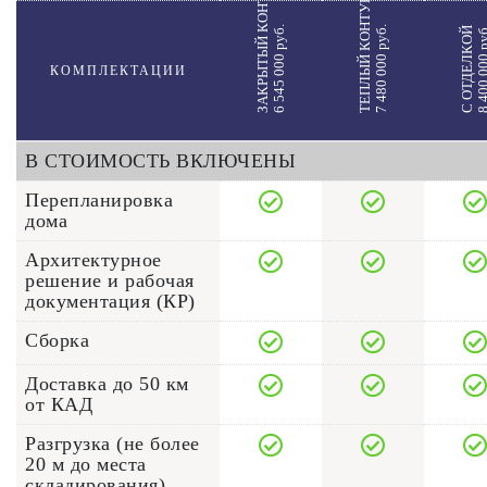
ЗАКРЫТЫЙ КОНТУР
ТЕПЛЫЙ КОНТУР
6 545 000 руб.
7 480 000 руб.
8 400 000 
С ОТДЕЛКОЙ
КОМПЛЕКТАЦИИ
В СТОИМОСТЬ ВКЛЮЧЕНЫ
Перепланировка
дома
Архитектурное
решение и рабочая
документация (КР)
Сборка
Доставка до 50 км
от КАД
Разгрузка (не более
20 м до места
складирования)