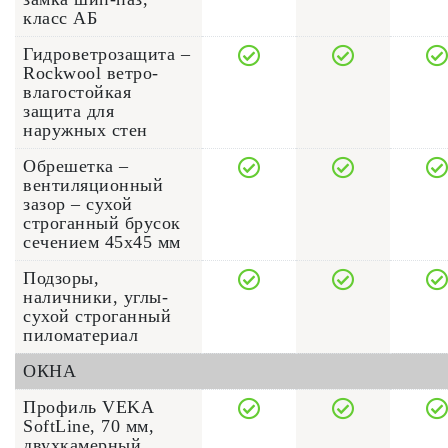
класс АБ
Гидроветрозащита –
Rockwool ветро-
влагостойкая
защита для
наружных стен
Обрешетка –
вентиляционный
зазор – сухой
строганный брусок
сечением 45x45 мм
Подзоры,
наличники, углы-
сухой строганный
пиломатериал
ОКНА
Профиль VEKA
SoftLine, 70 мм,
двухкамерный