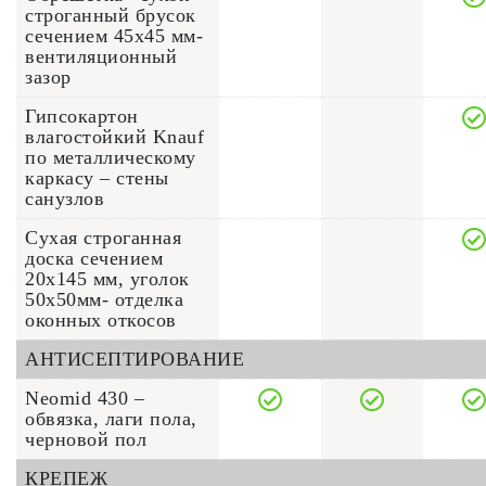
строганный брусок
сечением 45x45 мм-
вентиляционный
зазор
Гипсокартон
влагостойкий Knauf
по металлическому
каркасу – стены
санузлов
Сухая строганная
доска сечением
20x145 мм, уголок
50х50мм- отделка
оконных откосов
АНТИСЕПТИРОВАНИЕ
Neomid 430 –
обвязка, лаги пола,
черновой пол
КРЕПЕЖ