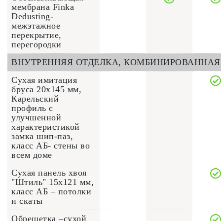
мембрана Finka
Dedusting-
межэтажное
перекрытие,
перегородки
ВНУТРЕННЯЯ ОТДЕЛКА, КОМБИНИРОВАННАЯ
Сухая имитация
бруса 20х145 мм,
Карельский
профиль с
улучшенной
характеристикой
замка шип-паз,
класс АБ- стены во
всем доме
Сухая панель хвоя
"Штиль" 15x121 мм,
класс АБ – потолки
и скаты
Обрешетка –сухой