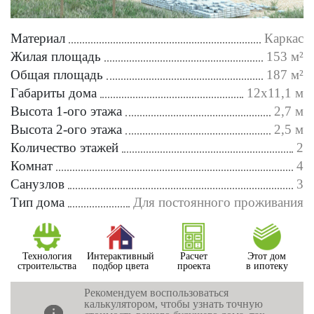
Материал
Каркас
Жилая площадь
153 м²
Общая площадь
187 м²
Габариты дома
12х11,1 м
Высота 1-ого этажа
2,7 м
Высота 2-ого этажа
2,5 м
Количество этажей
2
Комнат
4
Санузлов
3
Тип дома
Для постоянного проживания
Технология
Интерактивный
Расчет
Этот дом
строительства
подбор цвета
проекта
в ипотеку
Рекомендуем воспользоваться
калькулятором, чтобы узнать точную