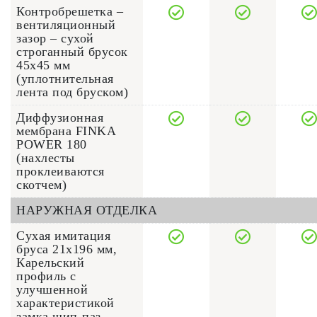
Контробрешетка –
вентиляционный
зазор – сухой
строганный брусок
45x45 мм
(уплотнительная
лента под бруском)
Диффузионная
мембрана FINKA
POWER 180
(нахлесты
проклеиваются
скотчем)
НАРУЖНАЯ ОТДЕЛКА
Сухая имитация
бруса 21х196 мм,
Карельский
профиль с
улучшенной
характеристикой
замка шип-паз,