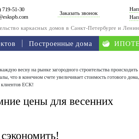
Нап
) 719-51-30
Заказать звонок
@eskspb.com
Нап
ельство каркасных домов в Санкт-Петербурге и Ленин
ектов
Построенные дома
ИПОТ
каждую весну на рынке загородного строительства происходить
лы, что в конечном счете увеличивает стоимость готового дома,
я клиентов ЕСК!
ние цены для весенних
сэкономить!