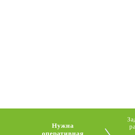
За
Нужна
р
оперативная