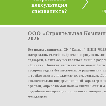
консультация
п
специалиста?
ООО «Строительная Компани
2026
Все права защищены СК "Единая" (ИНН 781156
материалов, статей, набросков и рисунков, ди
подборки, может осуществляться лишь с раз
«Единая». Никакая часть сайта не может быть
воспроизведена без письменного разрешения а
и трейдмарки принадлежат их владельцам. Да
исключительно информационный характер и н
офертой, определяемой положениями Статьи 4
подробной информации о стоимости товаров, п
менеджерам.