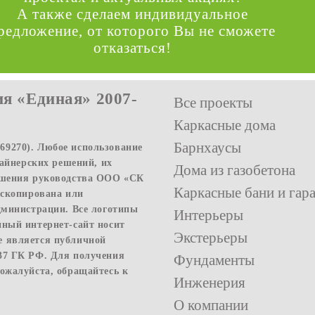
А также сделаем индивидуальное
редложение, от которого Вы не сможете
отказаться!
я «Единая» 2007-
Все проекты
Каркасные дома
Барнхаусы
9270). Любое использование
зайнерских решений, их
Дома из газобетона
решения руководства ООО «СК
Каркасные бани и гар
 скопирована или
дминистрации. Все логотипы
Интерьеры
нный интернет-сайт носит
Экстерьеры
е является публичной
37 ГК РФ. Для получения
Фундаменты
ожалуйста, обращайтесь к
Инженерия
О компании