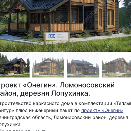
роект «Онегин». Ломоносовский
айон, деревня Лопухинка.
троительство каркасного дома в комплектации «Теплы
онтур» плюс инженерный пакет по
проекту «Онегин»
.
енинградская область, Ломоносовский район, деревня
опухинка.