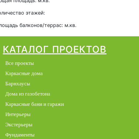
бщая площадь:
м.кв.
оличество этажей:
лощадь балконов/террас:
м.кв.
КАТАЛОГ ПРОЕКТОВ
Все проекты
Каркасные дома
Барнхаусы
Дома из газобетона
Каркасные бани и гаражи
Интерьеры
Экстерьеры
Фундаменты