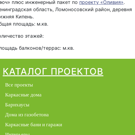
люч» плюс инженерный пакет по
проекту «Оливия»
.
енинградская область, Ломоносовский район, деревня
ижняя Кипень.
бщая площадь:
м.кв.
оличество этажей:
лощадь балконов/террас:
м.кв.
КАТАЛОГ ПРОЕКТОВ
Все проекты
Каркасные дома
Барнхаусы
Дома из газобетона
Каркасные бани и гаражи
Интерьеры