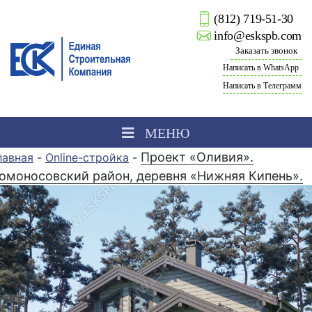
(812) 719-51-30
info@eskspb.com
Заказать звонок
Написать в WhatsApp
Написать в Телеграмм
МЕНЮ
Проект «Оливия».
лавная
-
Online-стройка
-
омоносовский район, деревня «Нижняя Кипень».