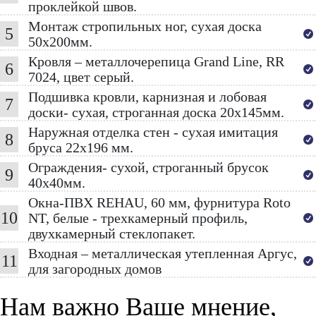
проклейкой швов.
Монтаж стропильных ног, сухая доска
5
50х200мм.
Кровля – металлочерепица Grand Line, RR
6
7024, цвет серый.
Подшивка кровли, карнизная и лобовая
7
доски- сухая, строганная доска 20х145мм.
Наружная отделка стен - сухая имитация
8
бруса 22х196 мм.
Ограждения- сухой, строганный брусок
9
40х40мм.
Окна-ПВХ REHAU, 60 мм, фурнитура Roto
10
NT, белые - трехкамерный профиль,
двухкамерный стеклопакет.
Входная – металлическая утепленная Аргус,
11
для загородных домов
Нам важно Ваше мнение,