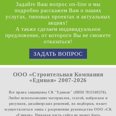
Задайте Ваш вопрос on-line и мы
подробно расскажем Вам о наших
услугах, типовых проектах и актуальных
акциях!
А также сделаем индивидуальное
предложение, от которого Вы не сможете
отказаться!
ЗАДАТЬ ВОПРОС
ООО «Строительная Компания
«Единая» 2007-2026
Все права защищены СК "Единая" (ИНН 7811569270).
Любое использование материалов, статей, набросков и
рисунков, дизайнерских решений, их подборки, может
осуществляться лишь с разрешения руководства ООО «СК
«Единая». Никакая часть сайта не может быть