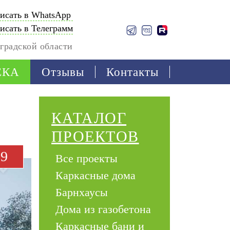
исать в WhatsApp
исать в Телеграмм
градской области
ЕКА
Отзывы
Контакты
КАТАЛОГ
ПРОЕКТОВ
19
Все проекты
Каркасные дома
Барнхаусы
Дома из газобетона
Каркасные бани и 