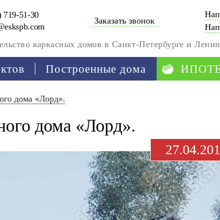
Нап
) 719-51-30
Заказать звонок
@eskspb.com
Нап
ельство каркасных домов в Санкт-Петербурге и Ленин
ектов
Построенные дома
ИПОТ
ого дома «Лорд».
ного дома «Лорд».
27.04.20