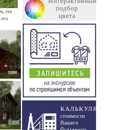
Интерактивный
подбор
ь, это
цвета
 его
КАЛЬКУЛЯТОР
стоимости
Вашего
будущего