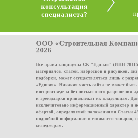
консультация
п
специалиста?
ООО «Строительная Компани
2026
Все права защищены СК "Единая" (ИНН 781156
материалов, статей, набросков и рисунков, ди
подборки, может осуществляться лишь с раз
«Единая». Никакая часть сайта не может быть
воспроизведена без письменного разрешения а
и трейдмарки принадлежат их владельцам. Да
исключительно информационный характер и н
офертой, определяемой положениями Статьи 4
подробной информации о стоимости товаров, п
менеджерам.