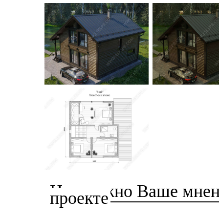
Нам важно Ваше мнени
проекте