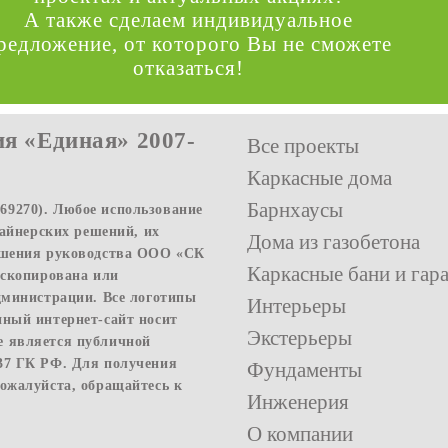
А также сделаем индивидуальное
редложение, от которого Вы не сможете
отказаться!
я «Единая» 2007-
Все проекты
Каркасные дома
Барнхаусы
9270). Любое использование
зайнерских решений, их
Дома из газобетона
решения руководства ООО «СК
Каркасные бани и гар
 скопирована или
дминистрации. Все логотипы
Интерьеры
нный интернет-сайт носит
Экстерьеры
е является публичной
37 ГК РФ. Для получения
Фундаменты
ожалуйста, обращайтесь к
Инженерия
О компании