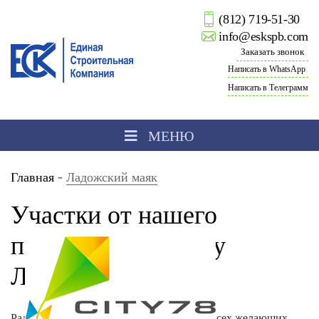
(812) 719-51-30
info@eskspb.com
Заказать звонок
Написать в WhatsApp
Написать в Телеграмм
МЕНЮ
-
Главная
Ладожский маяк
Участки от нашего
партнера CITY 78 у
Ладожского озера
Рады сообщить прекрасную новость для всех желающих