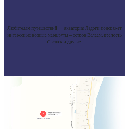
Любителям путешествий — акватория Ладоги подскажет
интересные водные маршруты – остров Валаам, крепость
Орешек и другие.