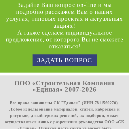
Задайте Ваш вопрос on-line и мы
подробно расскажем Вам о наших
услугах, типовых проектах и актуальных
акциях!
А также сделаем индивидуальное
предложение, от которого Вы не сможете
отказаться!
ЗАДАТЬ ВОПРОС
ООО «Строительная Компания
«Единая» 2007-2026
Все права защищены СК "Единая" (ИНН 7811569270).
Любое использование материалов, статей, набросков и
рисунков, дизайнерских решений, их подборки, может
осуществляться лишь с разрешения руководства ООО «СК
«Единая». Никакая часть сайта не может быть