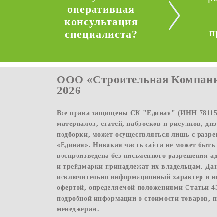
оперативная
консультация
п
специалиста?
ООО «Строительная Компани
2026
Все права защищены СК "Единая" (ИНН 781156
материалов, статей, набросков и рисунков, ди
подборки, может осуществляться лишь с раз
«Единая». Никакая часть сайта не может быть
воспроизведена без письменного разрешения а
и трейдмарки принадлежат их владельцам. Да
исключительно информационный характер и н
офертой, определяемой положениями Статьи 4
подробной информации о стоимости товаров, п
менеджерам.