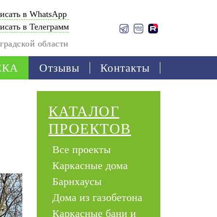
исать в WhatsApp
исать в Телеграмм
градской области
ЕКА
Отзывы
Контакты
КАТАЛОГ
ПРОЕКТОВ
Все проекты
Каркасные дома
Барнхаусы
Дома из газобетона
Каркасные бани и 