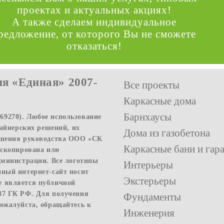
проектах и актуальных акциях!
А также сделаем индивидуальное
редложение, от которого Вы не сможете
отказаться!
я «Единая» 2007-
Все проекты
Каркасные дома
Барнхаусы
9270). Любое использование
зайнерских решений, их
Дома из газобетона
решения руководства ООО «СК
Каркасные бани и гар
 скопирована или
дминистрации. Все логотипы
Интерьеры
нный интернет-сайт носит
Экстерьеры
е является публичной
37 ГК РФ. Для получения
Фундаменты
ожалуйста, обращайтесь к
Инженерия