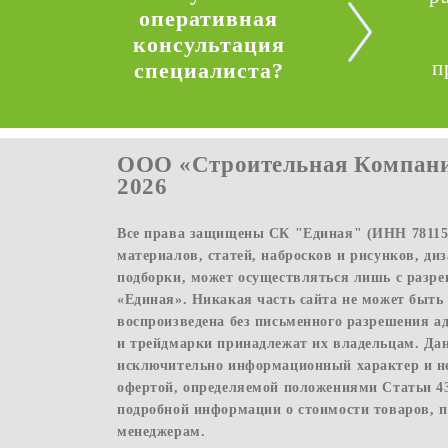
оперативная
консультация
п
специалиста?
ООО «Строительная Компани
2026
Все права защищены СК "Единая" (ИНН 781156
материалов, статей, набросков и рисунков, ди
подборки, может осуществляться лишь с раз
«Единая». Никакая часть сайта не может быть
воспроизведена без письменного разрешения а
и трейдмарки принадлежат их владельцам. Да
исключительно информационный характер и н
офертой, определяемой положениями Статьи 4
подробной информации о стоимости товаров, п
менеджерам.