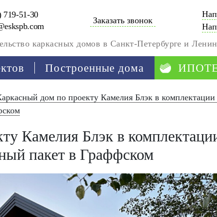
Нап
) 719-51-30
Заказать звонок
@eskspb.com
Нап
ельство каркасных домов в Санкт-Петербурге и Ленин
ектов
Построенные дома
ИПОТ
Каркасный дом по проекту Камелия Блэк в комплектации
фском
ту Камелия Блэк в комплектаци
ный пакет в Граффском