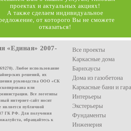
проектах и актуальных акциях!
А также сделаем индивидуальное
редложение, от которого Вы не сможете
отказаться!
я «Единая» 2007-
Все проекты
Каркасные дома
Барнхаусы
9270). Любое использование
зайнерских решений, их
Дома из газобетона
решения руководства ООО «СК
Каркасные бани и гар
 скопирована или
дминистрации. Все логотипы
Интерьеры
нный интернет-сайт носит
Экстерьеры
е является публичной
37 ГК РФ. Для получения
Фундаменты
ожалуйста, обращайтесь к
Инженерия