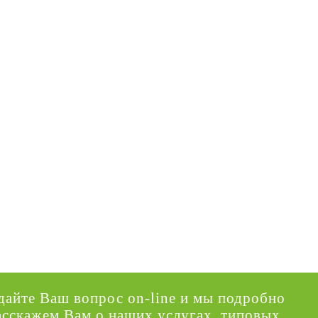
дайте Ваш вопрос on-line и мы подробно
асскажем Вам о наших услугах, типовых