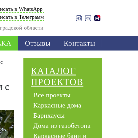
исать в WhatsApp
исать в Телеграмм
градской области
ЕКА
Отзывы
Контакты
 с
КАТАЛОГ
ПРОЕКТОВ
и с
Все проекты
Каркасные дома
Барнхаусы
Дома из газобетона
Каркасные бани и 