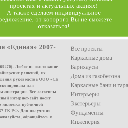
проектах и актуальных акциях!
А также сделаем индивидуальное
редложение, от которого Вы не сможете
отказаться!
я «Единая» 2007-
Все проекты
Каркасные дома
Барнхаусы
9270). Любое использование
зайнерских решений, их
Дома из газобетона
решения руководства ООО «СК
Каркасные бани и гар
 скопирована или
дминистрации. Все логотипы
Интерьеры
нный интернет-сайт носит
Экстерьеры
е является публичной
37 ГК РФ. Для получения
Фундаменты
ожалуйста, обращайтесь к
Инженерия