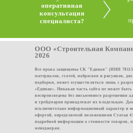
оперативная
консультация
п
специалиста?
ООО «Строительная Компани
2026
Все права защищены СК "Единая" (ИНН 781156
материалов, статей, набросков и рисунков, ди
подборки, может осуществляться лишь с раз
«Единая». Никакая часть сайта не может быть
воспроизведена без письменного разрешения а
и трейдмарки принадлежат их владельцам. Да
исключительно информационный характер и н
офертой, определяемой положениями Статьи 4
подробной информации о стоимости товаров, п
менеджерам.