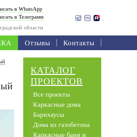
исать в WhatsApp
исать в Телеграмм
градской области
ЕКА
Отзывы
Контакты
ый
КАТАЛОГ
ПРОЕКТОВ
лый
Все проекты
Каркасные дома
Барнхаусы
Дома из газобетона
Каркасные бани и 