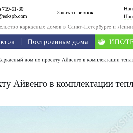
Нап
) 719-51-30
Заказать звонок
@eskspb.com
Нап
ельство каркасных домов в Санкт-Петербурге и Ленин
ектов
Построенные дома
ИПОТ
Каркасный дом по проекту Айвенго в комплектации тепл
кту Айвенго в комплектации теп