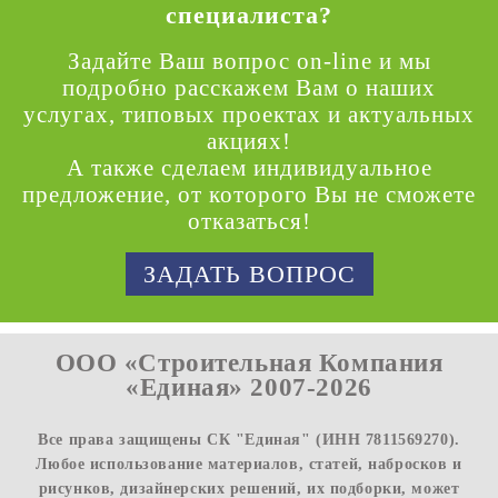
специалиста?
Задайте Ваш вопрос on-line и мы
подробно расскажем Вам о наших
услугах, типовых проектах и актуальных
акциях!
А также сделаем индивидуальное
предложение, от которого Вы не сможете
отказаться!
ЗАДАТЬ ВОПРОС
ООО «Строительная Компания
«Единая» 2007-2026
Все права защищены СК "Единая" (ИНН 7811569270).
Любое использование материалов, статей, набросков и
рисунков, дизайнерских решений, их подборки, может