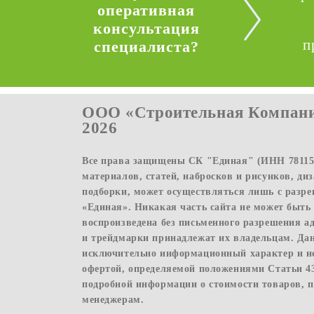
оперативная
консультация
п
специалиста?
ООО «Строительная Компани
2026
Все права защищены СК "Единая" (ИНН 781156
материалов, статей, набросков и рисунков, ди
подборки, может осуществляться лишь с раз
«Единая». Никакая часть сайта не может быть
воспроизведена без письменного разрешения а
и трейдмарки принадлежат их владельцам. Да
исключительно информационный характер и н
офертой, определяемой положениями Статьи 4
подробной информации о стоимости товаров, п
менеджерам.