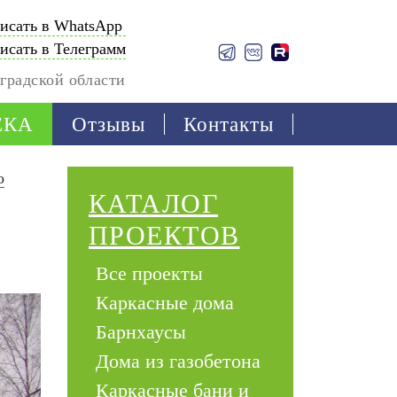
исать в WhatsApp
исать в Телеграмм
градской области
ЕКА
Отзывы
Контакты
о
КАТАЛОГ
ПРОЕКТОВ
Все проекты
Каркасные дома
Барнхаусы
Дома из газобетона
Каркасные бани и 