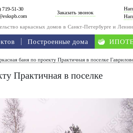
Нап
) 719-51-30
Заказать звонок
@eskspb.com
Нап
ельство каркасных домов в Санкт-Петербурге и Ленин
ектов
Построенные дома
ИПОТ
ркасная баня по проекту Практичная в поселке Гаврилов
кту Практичная в поселке