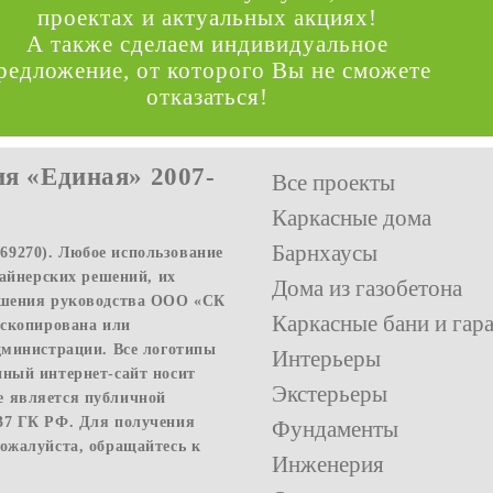
проектах и актуальных акциях!
А также сделаем индивидуальное
редложение, от которого Вы не сможете
отказаться!
я «Единая» 2007-
Все проекты
Каркасные дома
Барнхаусы
9270). Любое использование
зайнерских решений, их
Дома из газобетона
решения руководства ООО «СК
Каркасные бани и гар
 скопирована или
дминистрации. Все логотипы
Интерьеры
нный интернет-сайт носит
Экстерьеры
е является публичной
37 ГК РФ. Для получения
Фундаменты
ожалуйста, обращайтесь к
Инженерия